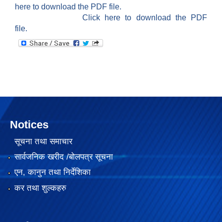
here to download the PDF file.
Click here to download the PDF
file.
Notices
सूचना तथा समाचार
२०७५ साल को SEE परिक्षा मा गाउँपालिका स्तरमा सर्बाधिक अंक ल्याई उत्तीर्ण भएका छात्र छात्रा हरू लाई साइकल तथा ल्यापटप वितरण
सार्वजनिक खरीद /बोलपत्र सूचना
एन, कानुन तथा निर्देशिका
कर तथा शुल्कहरु
गजेन्द्र नारायण सिंह स्मृति किर्केट प्रतियोगिता २०७६ को केही तस्बिरहरु