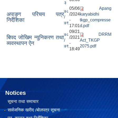
३
05/06
Apang
७८
अपाङ्ग परिचय पत्र
/2024
karyabidhi
/
निर्देशिका
-
tkgp_compresse
७९
17:01
d.pdf
09/21
७८
DRRM
बिपद जोखिम न्युनिकरण तथा
/2021
/
Act_TKGP
व्यवस्थापन ऐन
-
७९
2075.pdf
18:49
Notices
सूचना तथा समाचार
सार्वजनिक खरीद /बोलपत्र सूचना