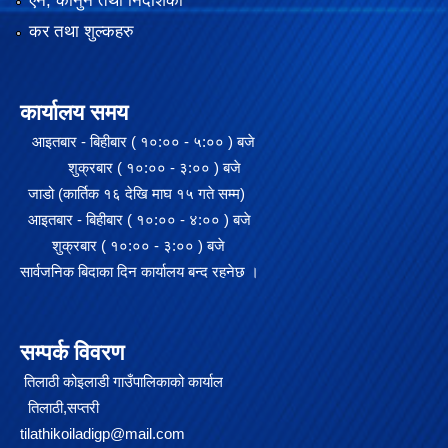
एन, कानुन तथा निर्देशिका
कर तथा शुल्कहरु
कार्यालय समय
आइतबार - बिहीबार ( १०:०० - ५:०० ) बजे
शुक्रबार ( १०:०० - ३:०० ) बजे
जाडो (कार्तिक १६ देखि माघ १५ गते सम्म)
आइतबार - बिहीबार ( १०:०० - ४:०० ) बजे
शुक्रबार ( १०:०० - ३:०० ) बजे
सार्वजनिक बिदाका दिन कार्यालय बन्द रहनेछ ।
२०७५ साल को SEE परिक्षा मा गाउँपालिका स्तरमा सर्बाधिक अंक ल्याई उत्तीर्ण भएका छात्र छात्रा हरू लाई साइकल तथा ल्यापटप वितरण
सम्पर्क विवरण
तिलाठी कोइलाडी गाउँपालिकाको कार्याल
गजेन्द्र नारायण सिंह स्मृति किर्केट प्रतियोगिता २०७६ को केही तस्बिरहरु
तिलाठी,सप्तरी
tilathikoiladigp@mail.com