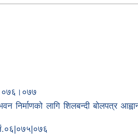
 ०२।०७६।०७७
भवन निर्माणको लागि शिलबन्दी बोलपत्र आह्व
! नं.०६|०७५|०७६