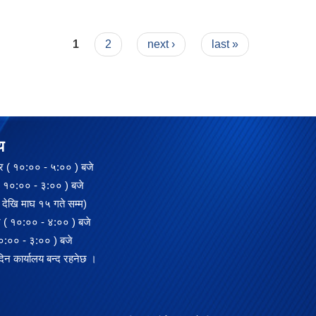
1
2
next ›
last »
य
 ( १०:०० - ५:०० ) बजे
:०० - ३:०० ) बजे
देखि माघ १५ गते सम्म)
 ( १०:०० - ४:०० ) बजे
०० - ३:०० ) बजे
दिन कार्यालय बन्द रहनेछ ।