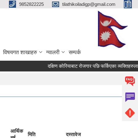
9852822225
tilathikoiladigp@gmail.com
विषयगत शाखाहरु
ग्यालरी
सम्पर्क
दक्षिण कोरियाबाट रोजगार पछि फर्किएका व्यक्तिहरुलाई
आर्थिक
मिति
दस्तावेज
वर्ष