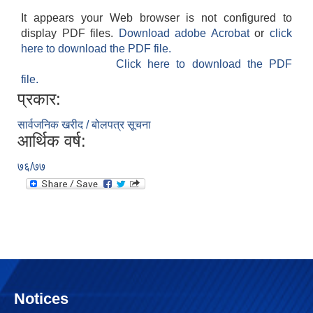
It appears your Web browser is not configured to
display PDF files.
Download adobe Acrobat
or
click
here to download the PDF file.
Click here to download the PDF
file.
प्रकार:
सार्वजनिक खरीद / बोलपत्र सूचना
आर्थिक वर्ष:
७६/७७
२०७५ साल को SEE परिक्षा मा गाउँपालिका स्तरमा सर्बाधिक अंक ल्याई उत्तीर्ण भएका छात्र छात्रा हरू लाई साइकल तथा ल्यापटप वितरण
गजेन्द्र नारायण सिंह स्मृति किर्केट प्रतियोगिता २०७६ को केही तस्बिरहरु
Notices