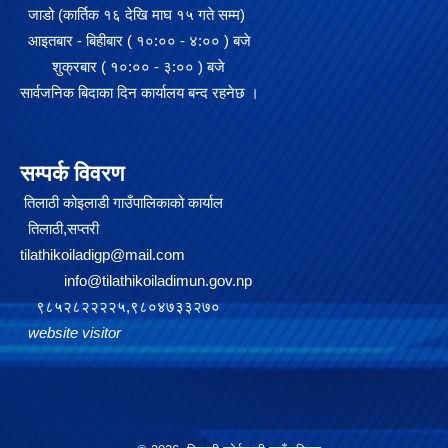
जाडो (कार्तिक १६ देखि माघ १५ गते सम्म)
आइतबार - बिहीबार ( १०:०० - ४:०० ) बजे
शुक्रबार ( १०:०० - ३:०० ) बजे
सार्वजनिक बिदाका दिन कार्यालय बन्द रहनेछ ।
सम्पर्क विवरण
तिलाठी कोइलाडी गाउँपालिकाको कार्याल
तिलाठी,सप्तरी
tilathikoiladigp@mail.com
info@tilathikoiladimun.gov.np
२०७५ साल को SEE परिक्षा मा गाउँपालिका स्तरमा सर्बाधिक अंक ल्याई उत्तीर्ण भएका छात्र छात्रा हरू लाई साइकल तथा ल्यापटप वितरण
९८५२८२२२२५,९८०४७३३२७०
website visitor
गजेन्द्र नारायण सिंह स्मृति किर्केट प्रतियोगिता २०७६ को केही तस्बिरहरु