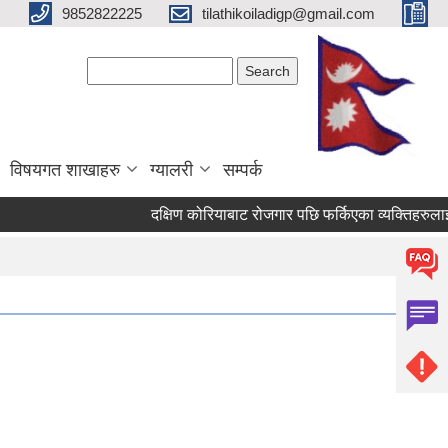
9852822225
tilathikoiladigp@gmail.com
Search form
Search
विषयगत शाखाहरु
ग्यालरी
सम्पर्क
दक्षिण कोरियाबाट रोजगार पछि फर्किएका व्यक्तिहरुलाई 