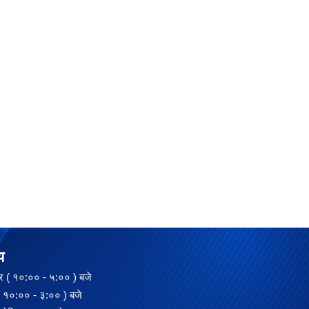
य
 ( १०:०० - ५:०० ) बजे
:०० - ३:०० ) बजे