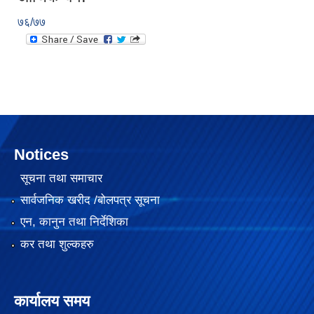
७६/७७
Notices
सूचना तथा समाचार
सार्वजनिक खरीद /बोलपत्र सूचना
२०७५ साल को SEE परिक्षा मा गाउँपालिका स्तरमा सर्बाधिक अंक ल्याई उत्तीर्ण भएका छात्र छात्रा हरू लाई साइकल तथा ल्यापटप वितरण
एन, कानुन तथा निर्देशिका
कर तथा शुल्कहरु
गजेन्द्र नारायण सिंह स्मृति किर्केट प्रतियोगिता २०७६ को केही तस्बिरहरु
कार्यालय समय