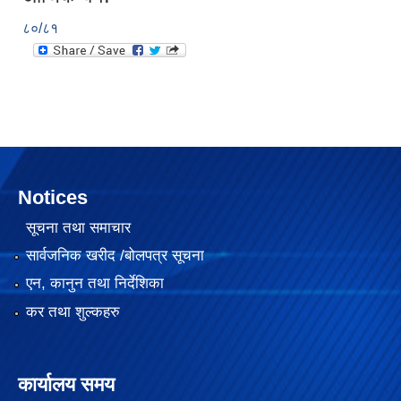
८०/८१
Notices
सूचना तथा समाचार
सार्वजनिक खरीद /बोलपत्र सूचना
२०७५ साल को SEE परिक्षा मा गाउँपालिका स्तरमा सर्बाधिक अंक ल्याई उत्तीर्ण भएका छात्र छात्रा हरू लाई साइकल तथा ल्यापटप वितरण
एन, कानुन तथा निर्देशिका
कर तथा शुल्कहरु
गजेन्द्र नारायण सिंह स्मृति किर्केट प्रतियोगिता २०७६ को केही तस्बिरहरु
कार्यालय समय