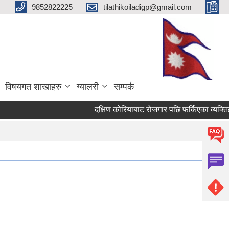
9852822225
tilathikoiladigp@gmail.com
विषयगत शाखाहरु
ग्यालरी
सम्पर्क
दक्षिण कोरियाबाट रोजगार पछि फर्किएका व्यक्ति