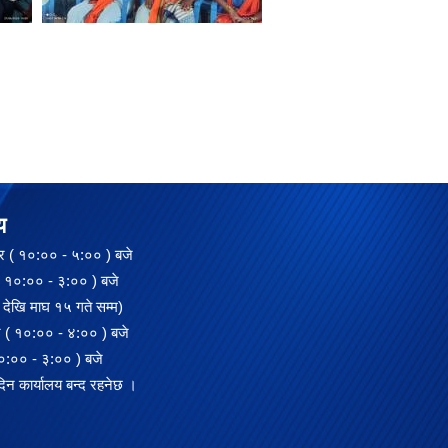
य
 ( १०:०० - ५:०० ) बजे
:०० - ३:०० ) बजे
देखि माघ १५ गते सम्म)
 ( १०:०० - ४:०० ) बजे
०० - ३:०० ) बजे
दिन कार्यालय बन्द रहनेछ ।