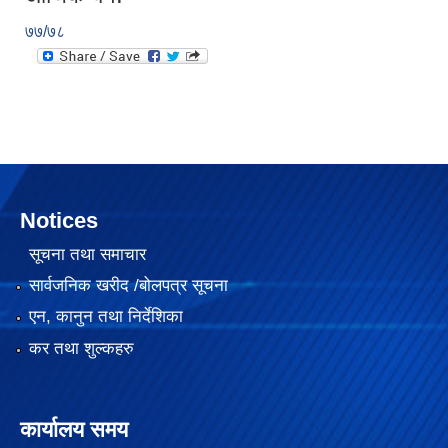
७७/७८
Notices
सूचना तथा समाचार
सार्वजनिक खरीद /बोलपत्र सूचना
२०७५ साल को SEE परिक्षा मा गाउँपालिका स्तरमा सर्बाधिक अंक ल्याई उत्तीर्ण भएका छात्र छात्रा हरू लाई साइकल तथा ल्यापटप वितरण
एन, कानुन तथा निर्देशिका
कर तथा शुल्कहरु
गजेन्द्र नारायण सिंह स्मृति किर्केट प्रतियोगिता २०७६ को केही तस्बिरहरु
कार्यालय समय