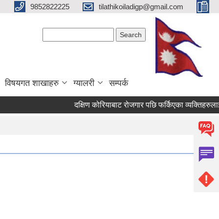
9852822225
tilathikoiladigp@gmail.com
Search form
Search
विषयगत शाखाहरु
ग्यालरी
सम्पर्क
दक्षिण कोरियाबाट रोजगार पछि फर्किएका व्यक्तिहरुलाई