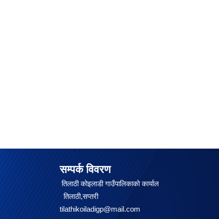
सम्पर्क विवरण
तिलाठी कोइलाडी गाउँपालिकाको कार्याल
तिलाठी,सप्तरी
tilathikoiladigp@mail.com