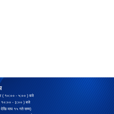
य
 ( १०:०० - ५:०० ) बजे
:०० - ३:०० ) बजे
देखि माघ १५ गते सम्म)