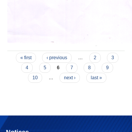
Pages
« first
‹ previous
…
2
3
4
5
6
7
8
9
10
…
next ›
last »