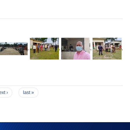
,
,
,
,
ext ›
last »