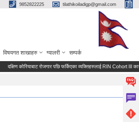
9852822225
tilathikoiladigp@gmail.com
विषयगत शाखाहरु
ग्यालरी
सम्पर्क
क्षिण कोरियाबाट रोजगार पछि फर्किएका व्यक्तिहरुलाई RIN Cohort III कार्यक्र