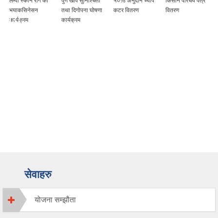
लम्पी स्कीन रोग को
पुर्ण खोप सुनिश्चिता
५०% अनुदान च्याप
किसान परिचय पत्र
भयाकसिनेसन
तथा दिगोपना घोषणा
कटर वितरण
वितरण
कार्यक्रम
कार्यक्रम
सेवाहरु
योजना सम्झौता