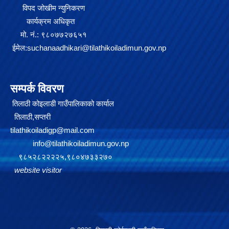
विपद जोखीम न्युनिकरण
कार्यक्रम अधिकृत
मो. नं.: ९८०७७२७६५१
ईमेल:
suchanaadhikari@tilathikoiladimun.gov.np
सम्पर्क विवरण
तिलाठी कोइलाडी गाउँपालिकाको कार्याल
तिलाठी,सप्तरी
tilathikoiladigp@mail.com
info@tilathikoiladimun.gov.np
९८५२८२२२२५,९८०४७३३२७०
website visitor